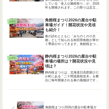
している「舎人公園桜祭り」が、2026
年も開催されます。この祭りは足立区
に位置する都立舎人公園で行われ、毎
年約1,000本もの桜が咲き誇る中、多
彩なイベントや屋台が楽しめることで
角館桜まつり2026の屋台や駐
お花見
人気を集めています。今年は特...
車場ガイド！開花状況や見頃
も紹介！
春の訪れとともに「みちのくの小京
都」として知られる秋田県角館が華や
ぐ季節がやってきます。角館桜まつり
2026は、日本を代表する桜の名所とし
て、毎年多くの観光客を魅了するイベ
ントです。約400本のソメイヨシノ
静内桜まつり2026の屋台や駐
お花見
や、国の天然記念物に指定される約
車場の場所は？開花状況や見
1...
頃は？
静内桜まつりは、北海道日高郡新ひだ
か町にある「二十間道路桜並木」を舞
台に毎年開催される春の風物詩です。
その見事な桜並木は全長約7kmにわた
り、約2000本のエゾヤマザクラやカス
ミザクラが春の訪れを彩ります。遠方
から多くの観光客が訪れるこの祭...
角館桜まつり2026の屋台や駐車場ガ